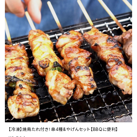
【冷凍】焼鳥たれ付き！串4種&やげんセット【BBQに便利】